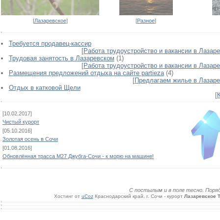
[
Лазаревское
]
[
Разное
]
Требуется продавец-кассир
[
Работа трудоустройство и вакансии в Лазар
Трудовая занятость в Лазаревском
(1)
[
Работа трудоустройство и вакансии в Лазар
Размещения предложений отдыха на сайте partieza
(4)
[
Предлагаем жилье в Лазар
Отдых в катковой Щели
[
[10.02.2017]
Чистый курорт
[05.10.2016]
Золотая осень в Сочи
[01.08.2016]
Обновлённая трасса М27 Джубга-Сочи - к морю на машине!
С постылым и в поле тесно. Порядок
Хостинг от
uCoz
Краснодарcкий край, г. Сочи - курорт
Лазаревское 