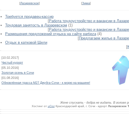
[
Лазаревское
]
[
Зима
]
Требуется продавец-кассир
[
Работа трудоустройство и вакансии в Лазар
Трудовая занятость в Лазаревском
(1)
[
Работа трудоустройство и вакансии в Лазар
Размещения предложений отдыха на сайте partieza
(4)
[
Предлагаем жилье в Лазар
Отдых в катковой Щели
[
[10.02.2017]
Чистый курорт
[05.10.2016]
Золотая осень в Сочи
[01.08.2016]
Обновлённая трасса М27 Джубга-Сочи - к морю на машине!
Жене спускать - добра не видать. В голове ре
Хостинг от
uCoz
Краснодарcкий край, г. Сочи - курорт
Лазаревское 