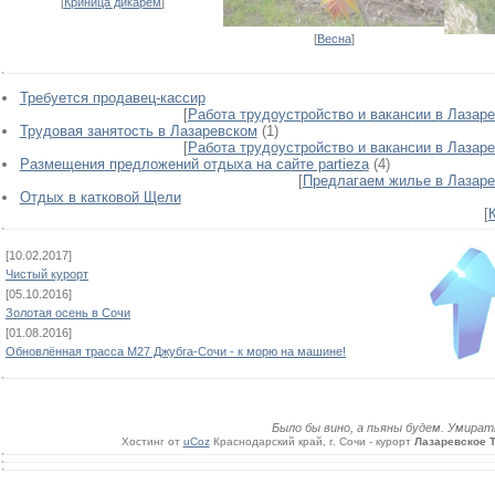
[
Криница дикарем
]
[
Весна
]
Требуется продавец-кассир
[
Работа трудоустройство и вакансии в Лазар
Трудовая занятость в Лазаревском
(1)
[
Работа трудоустройство и вакансии в Лазар
Размещения предложений отдыха на сайте partieza
(4)
[
Предлагаем жилье в Лазар
Отдых в катковой Щели
[
[10.02.2017]
Чистый курорт
[05.10.2016]
Золотая осень в Сочи
[01.08.2016]
Обновлённая трасса М27 Джубга-Сочи - к морю на машине!
Было бы вино, а пьяны будем. Умирать 
Хостинг от
uCoz
Краснодарcкий край, г. Сочи - курорт
Лазаревское 